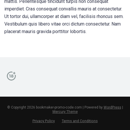
mattis. Pellentesque tincidunt turpis non consequat
imperdiet. Cras consequat convallis mauris at consectetur.
Ut tortor dui, ullamcorper at diam vel, facilisis rhoncus sem.
Vestibulum quis libero vitae orci dictum consectetur. Nam
placerat mauris gravida porttitor lobortis.
© Copyright 2026 bookmaker-promo-code.com | Powered by
WordPress
|
Mercury Theme
Privacy Policy
Terms and Conditions