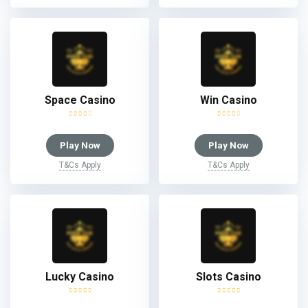
Space Casino
Win Casino
Play Now
Play Now
T&Cs Apply
T&Cs Apply
Lucky Casino
Slots Casino