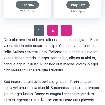
Play Now
Play Now
T&Cs Apply
T&Cs Apply
1
2
»
Curabitur nec leo id libero ultrices tempus id id justo. Etiam
varius nisi in odio ornare suscipit. Quisque vitae facilisis
felis. Nullam nec erat justo. Pellentesque sollicitudin sem
vitae ultrices mattis. Integer sem tellus, aliquet ut nisi et,
congue dapibus justo. Nunc nec erat magna. Vivamus eget
nibh laoreet mi scelerisque faucibus.
Sed imperdiet elit eu lobortis dignissim. Proin aliquam
ligula vel urna lacinia blandit. Suspendisse pharetra tempor
ipsum eget luctus. Donec et magna fermentum, pretium
sem et, egestas risus. Nullam cursus ante quis placerat