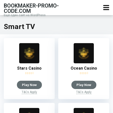
BOOKMAKER-PROMO-
CODE.COM
Ещё один сайт на WordPress
Smart TV
Stars Casino
Ocean Casino
Play Now
Play Now
T&Cs Apply
T&Cs Apply