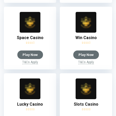
Space Casino
Win Casino
Play Now
Play Now
T&Cs Apply
T&Cs Apply
Lucky Casino
Slots Casino