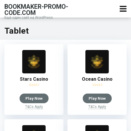
BOOKMAKER-PROMO-
CODE.COM
Ещё один сайт на WordPress
Tablet
Stars Casino
Ocean Casino
Play Now
Play Now
T&Cs Apply
T&Cs Apply