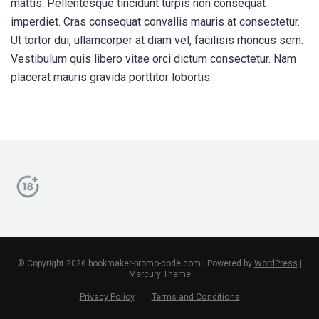
mattis. Pellentesque tincidunt turpis non consequat
imperdiet. Cras consequat convallis mauris at consectetur.
Ut tortor dui, ullamcorper at diam vel, facilisis rhoncus sem.
Vestibulum quis libero vitae orci dictum consectetur. Nam
placerat mauris gravida porttitor lobortis.
© Copyright 2026 bookmaker-promo-code.com | Powered by
WordPress
|
Mercury Theme
Privacy Policy
Terms and Conditions