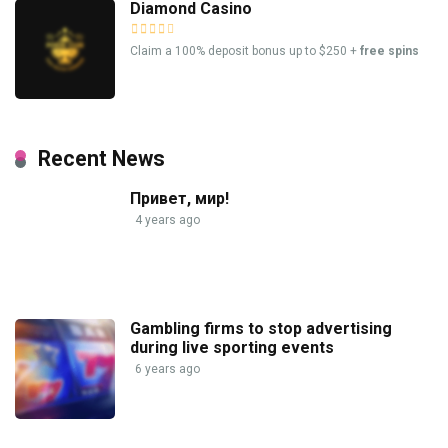
Diamond Casino
Claim a 100% deposit bonus up to $250 +
free spins
Recent News
Привет, мир!
4 years ago
Gambling firms to stop advertising
during live sporting events
6 years ago