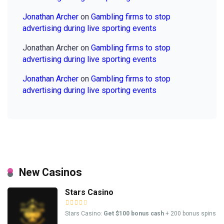
Jonathan Archer
on
Gambling firms to stop
advertising during live sporting events
Jonathan Archer
on
Gambling firms to stop
advertising during live sporting events
Jonathan Archer
on
Gambling firms to stop
advertising during live sporting events
New Casinos
Stars Casino
Stars Casino:
Get $100 bonus cash
+ 200 bonus spins