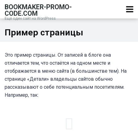
BOOKMAKER-PROMO-
CODE.COM
Ещё один сайт на WordPress
Пример страницы
Это пример страницы. От записей в блоге она
отличается тем, что остаётся на одном месте и
отображается в меню сайта (в большинстве тем). На
странице «Детали» владельцы сайтов обычно
рассказывают о себе потенциальным посетителям.
Например, так: