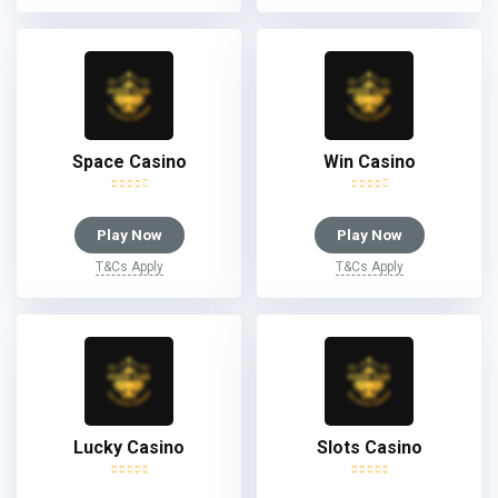
Space Casino
Win Casino
Play Now
Play Now
T&Cs Apply
T&Cs Apply
Lucky Casino
Slots Casino