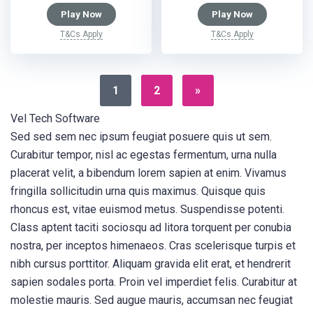
Play Now
Play Now
T&Cs Apply
T&Cs Apply
1
2
»
Vel Tech Software
Sed sed sem nec ipsum feugiat posuere quis ut sem.
Curabitur tempor, nisl ac egestas fermentum, urna nulla
placerat velit, a bibendum lorem sapien at enim. Vivamus
fringilla sollicitudin urna quis maximus. Quisque quis
rhoncus est, vitae euismod metus. Suspendisse potenti.
Class aptent taciti sociosqu ad litora torquent per conubia
nostra, per inceptos himenaeos. Cras scelerisque turpis et
nibh cursus porttitor. Aliquam gravida elit erat, et hendrerit
sapien sodales porta. Proin vel imperdiet felis. Curabitur at
molestie mauris. Sed augue mauris, accumsan nec feugiat