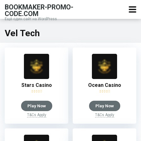
BOOKMAKER-PROMO-
CODE.COM
Ещё один сайт на WordPress
Vel Tech
Stars Casino
Ocean Casino
Play Now
Play Now
T&Cs Apply
T&Cs Apply