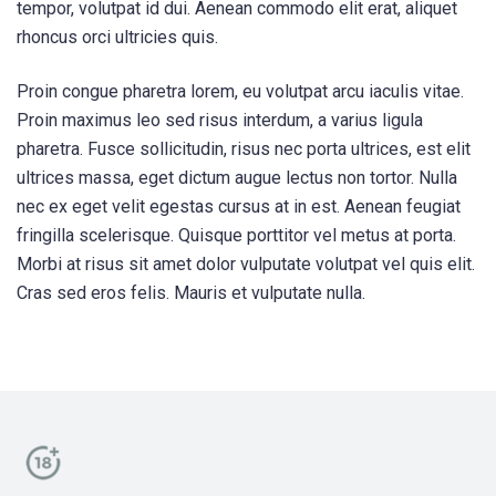
tempor, volutpat id dui. Aenean commodo elit erat, aliquet
rhoncus orci ultricies quis.
Proin congue pharetra lorem, eu volutpat arcu iaculis vitae.
Proin maximus leo sed risus interdum, a varius ligula
pharetra. Fusce sollicitudin, risus nec porta ultrices, est elit
ultrices massa, eget dictum augue lectus non tortor. Nulla
nec ex eget velit egestas cursus at in est. Aenean feugiat
fringilla scelerisque. Quisque porttitor vel metus at porta.
Morbi at risus sit amet dolor vulputate volutpat vel quis elit.
Cras sed eros felis. Mauris et vulputate nulla.